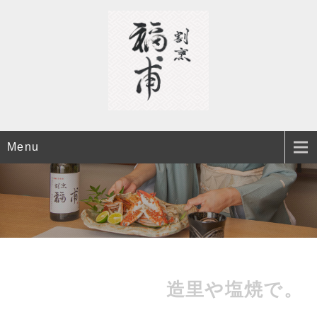
Menu
造里や塩焼で。