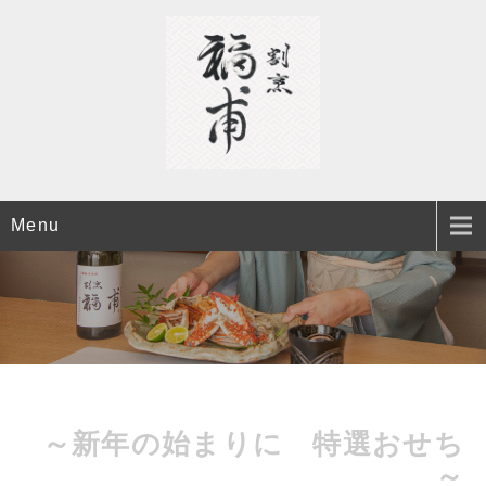
Menu
～新年の始まりに 特選おせち
～